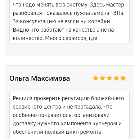
что надо менять всю систему. Здесь мастер
разобрался - оказалось нужна замена ТЭНа.
За консультацию не взяли ни копейки.
Видно что работают на качество а не на
количество. Много сервисов, где
выписывают счет за каждый чих. Здесь
ответственные, порядочные
профессионалы. Претензий не было к
работе и цены адекватные. На все работы
Ольга Максимова
дали гарантию. Гладильная система теперь
работает идеально! Рекомендую!
Решила проверить репутацию ближайшего
сервисного центра и не прогадала. Что
особенно понравилось: организовали
доставку нужного компонента курьером и
обеспечили полный цикл ремонта.