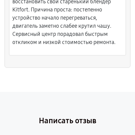
Спасибо за внимание к деталям и честное
восстановить свой старенький блендер
отношение к работе. Обязательно вернусь
Kitfort. Причина проста: постепенно
сюда при необходимости.
устройство начало перегреваться,
двигатель заметно слабее крутил чашу.
Сервисный центр порадовал быстрым
откликом и низкой стоимостью ремонта.
Написать отзыв