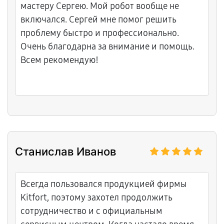
справедливая, гарантия дана в письменном
мастеру Сергею. Мой робот вообще не
виде. Отпариватель теперь выдаёт пар
включался. Сергей мне помог решить
мощно и без перебоев. Обязательно
проблему быстро и профессионально.
рекомендую этот сервисный центр!
Очень благодарна за внимание и помощь.
Всем рекомендую!
Станислав Иванов
Всегда пользовался продукцией фирмы
Kitfort, поэтому захотел продолжить
сотрудничество и с официальным