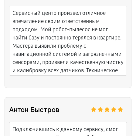
Сервисный центр произвел отличное
впечатление своим ответственным
подходом. Мой робот-пылесос не мог
найти базу и постоянно терялся в квартире.
Мастера выявили проблему с
навигационной системой и загрязненными
сенсорами, произвели качественную чистку
и калибровку всех датчиков. Техническое
обслуживание включало проверку
аккумулятора и замену фильтра. Результат
превосходный: пылесос теперь с первого
раза находит свою станцию, правильно
Антон Быстров
ориентируется в пространстве, убирает без
пропусков. Весь процесс был прозрачным,
ребята объяснили каждый этап работы.
Подключившись к данному сервису, смог