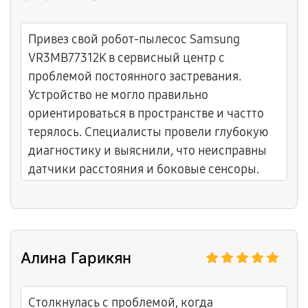
Привез свой робот-пылесос Samsung
VR3MB77312K в сервисный центр с
проблемой постоянного застревания.
Устройство не могло правильно
ориентироваться в пространстве и частто
терялось. Специалисты провели глубокую
диагностику и выяснили, что неисправны
датчики расстояния и боковые сенсоры.
Команда тщательно очистила все датчики,
произвела юстировку системы навигации.
Курьер доставил пылесос вовремя и
аккуратно. Теперь мой помощник работает
Алина Гарикян
как надо, без перебоев. Профессионалы
знают своё дело, приятно обращаться в
такой сервис. Обязательно приду сюда ещё
Столкнулась с проблемой, когда