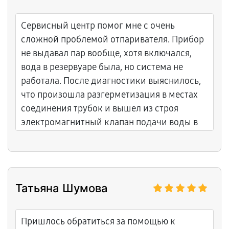
Сервисный центр помог мне с очень
сложной проблемой отпаривателя. Прибор
не выдавал пар вообще, хотя включался,
вода в резервуаре была, но система не
работала. После диагностики выяснилось,
что произошла разгерметизация в местах
соединения трубок и вышел из строя
электромагнитный клапан подачи воды в
камеру нагрева. Мастера заменили клапан
на оригинальный, пересоединили все
трубки с использованием новых
уплотнительных колец, произвели
Татьяна Шумова
промывку всей системы дистиллированной
водой. Провели полное тестирование и
убедились в качестве работы. Стоимость
Пришлось обратиться за помощью к